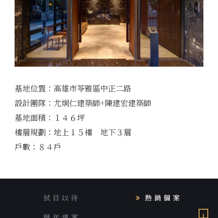
基地位置：高雄市苓雅區中正二路
設計團隊：尤炯仁建築師+陳建宏建築師
基地面積：１４６坪
樓層規劃：地上１５樓 地下３層
戶數：８４戶
拭目以待
熱銷個案
歷年建案