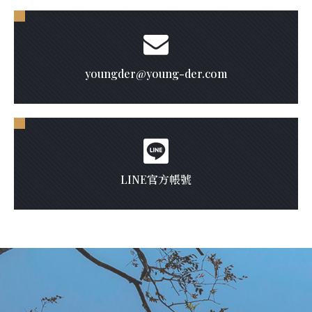
youngder@young-der.com
LINE官方帳號